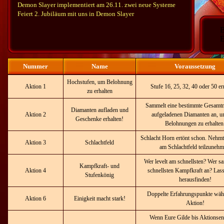
Demon Slayer implementiert am 26.11. zwei neue Systeme
Feiert 2. Jubiläum mit uns in Demon Slayer
B
E
Nummer
Name
Voraussetzung
Hochstufen, um Belohnung
Aktion 1
Stufe 16, 25, 32, 40 oder 50 er
zu erhalten
Sammelt eine bestimmte Gesamt
Diamanten aufladen und
Aktion 2
aufgeladenen Diamanten an, um
Geschenke erhalten!
Belohnungen zu erhalten
Schlacht Horn ertönt schon. Nehmt
Aktion 3
Schlachtfeld
am Schlachtfeld teilzunehm
Wer levelt am schnellsten? Wer s
Kampfkraft- und
Aktion 4
schnellsten Kampfkraft an? Lass
Stufenkönig
herausfinden!
Doppelte Erfahrungspunkte wäh
Aktion 6
Einigkeit macht stark!
Aktion!
Wenn Eure Gilde bis Aktionsen