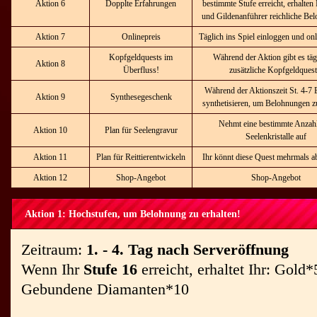
Aktion 6
Dopplte Erfahrungen
bestimmte Stufe erreicht, erhalten
und Gildenanführer reichliche Be
Aktion 7
Onlinepreis
Täglich ins Spiel einloggen und onl
Kopfgeldquests im
Während der Aktion gibt es täg
Aktion 8
Überfluss!
zusätzliche Kopfgeldquest
Während der Aktionszeit St. 4-7 E
Aktion 9
Synthesegeschenk
synthetisieren, um Belohnungen zu
Nehmt eine bestimmte Anzah
Aktion 10
Plan für Seelengravur
Seelenkristalle auf
Aktion 11
Plan für Reittierentwickeln
Ihr könnt diese Quest mehrmals a
Aktion 12
Shop-Angebot
Shop-Angebot
Aktion 1: Hochstufen, um Belohnung zu erhalten!
Zeitraum:
1. - 4. Tag nach Serveröffnung
Wenn Ihr
Stufe 16
erreicht, erhaltet Ihr: Gol
Gebundene Diamanten*10