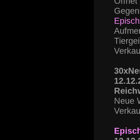
Öffnet
Gegens
Episch
Aufmer
Tierge
Verkau
30xNe
12.12.
Reich
Neue W
Verkau
Episch