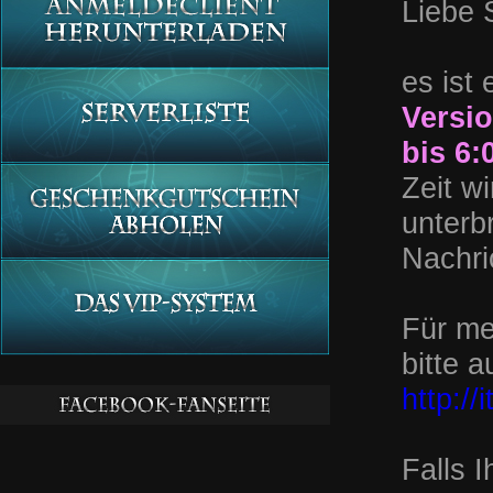
Liebe S
es ist
Versio
bis 6:
Zeit wi
unterb
Nachri
Für me
bitte 
http:/
Falls 